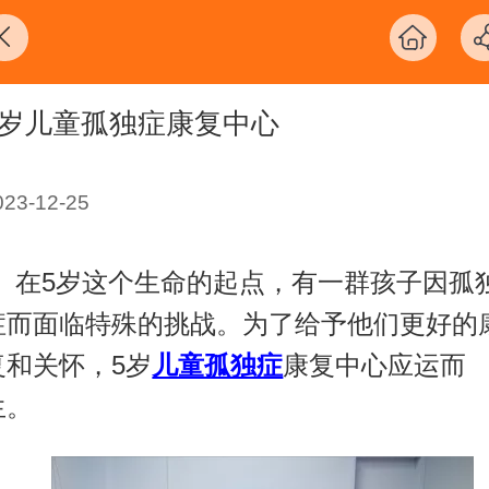
5岁儿童孤独症康复中心
023-12-25
在
5
岁这个生命的起点，有一群孩子因孤
症而面临特殊的挑战。为了给予他们更好的
复和关怀，
5
岁
儿童孤独症
康复中心应运而
生。