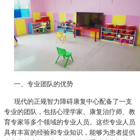
一、专业团队的优势
现代的正规智力障碍康复中心配备了一支
专业的团队，包括心理学家、康复治疗师、教
育专家等多个领域的专业人员。这些专业人员
具有丰富的经验和专业知识，能够为患者提供