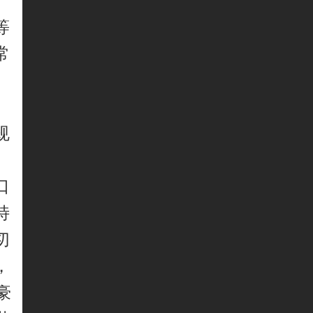
等
常
规
口
特
切
，
豪