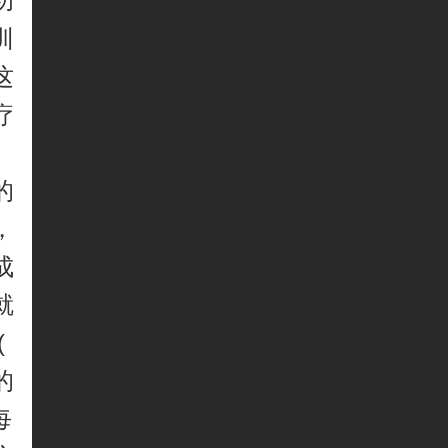
功
训
这
疗
的
，
成
就
(
的
每