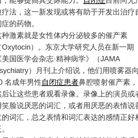
后，能够提高其交际能力。
自闭症
目前尚无
愈疗法，这一新发现或将有助于开发出治疗
闭症的药物。
这种激素就是女性体内分泌较多的催产素
（Oxytocin）。东京大学研究人员在新一期
《美国医学会杂志·精神病学》（JAMA
Psychiatry）月刊上介绍说，他们用喷雾器
40 名成年男性
自闭症患者
鼻腔喷射催产素，
然后让这些患者观看录像。录像上的演员或
用笑脸说厌恶的词汇，或者用厌恶的表情说
意的词汇，总之表情和词汇表达的感情正好
反。